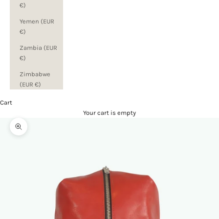
€)
Yemen (EUR
€)
Zambia (EUR
€)
Zimbabwe
(EUR €)
Cart
Your cart is empty
Zoom picture