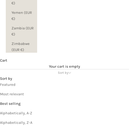
€)
Yemen (EUR
€)
Zambia (EUR
€)
Zimbabwe
(EUR €)
Cart
Your cart is empty
Sort by
Sort by
Featured
Most relevant
Best selling
Alphabetically, A-Z
Alphabetically, Z-A