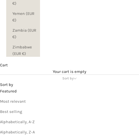
€)
Yemen (EUR
€)
Zambia (EUR
€)
Zimbabwe
(EUR €)
Cart
Your cart is empty
Sort by
Sort by
Featured
Most relevant
Best selling
Alphabetically, A-Z
Alphabetically, Z-A