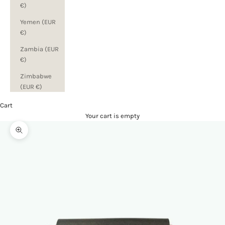
€)
Yemen (EUR
€)
Zambia (EUR
€)
Zimbabwe
(EUR €)
Cart
Your cart is empty
Zoom picture